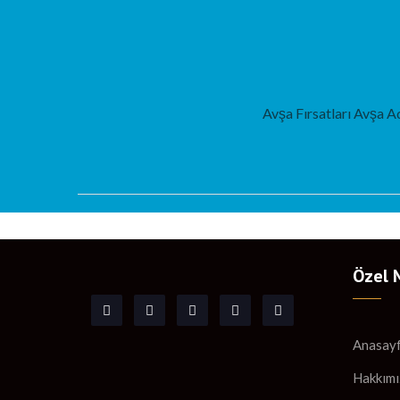
Avşa Fırsatları Avşa Ad
Özel 
Anasay
Hakkımı