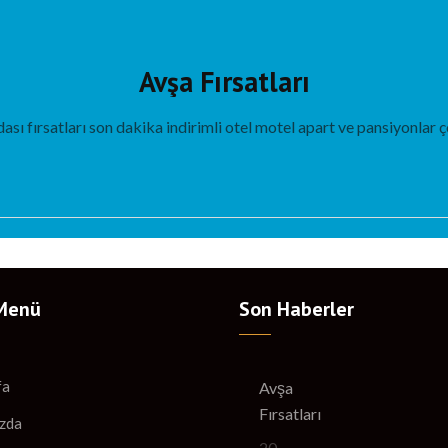
Avşa Fırsatları
ası fırsatları son dakika indirimli otel motel apart ve pansiyonla
Menü
Son Haberler
fa
Avşa
Fırsatları
zda
20