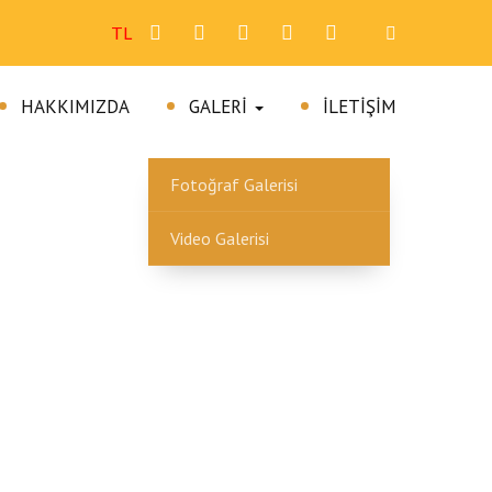
TL
EN İYİ FİYATLAR
En İyi Fiyatları Garanti Ediyoruz
HAKKIMIZDA
GALERI
İLETIŞIM
Fotoğraf Galerisi
Video Galerisi