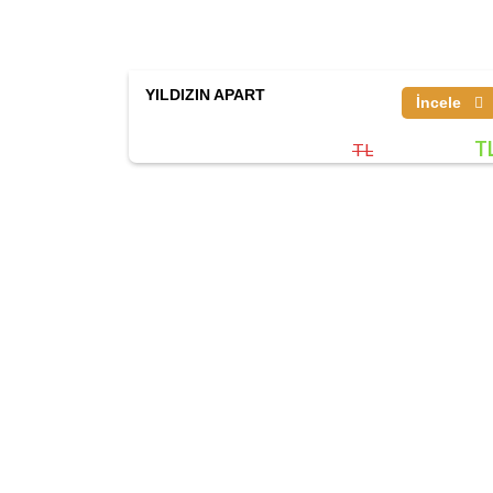
YILDIZIN APART
İncele
T
TL