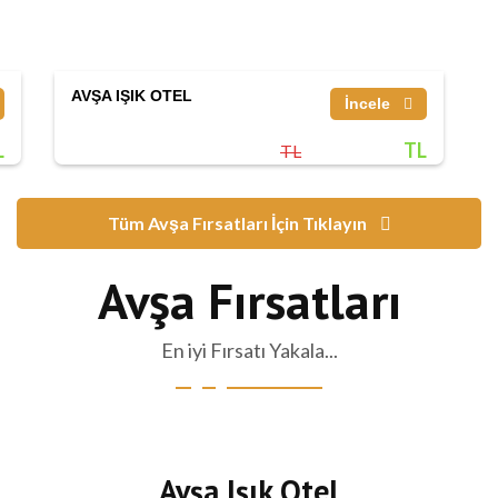
AVŞA IŞIK OTEL
İncele
L
TL
TL
Tüm Avşa Fırsatları İçin Tıklayın
Avşa Fırsatları
En iyi Fırsatı Yakala...
Avşa Işık Otel