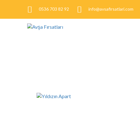
0536 703 82 92
info@avsafirsatlari.com
7/24 DESTEK
7/24 Canlı Destek